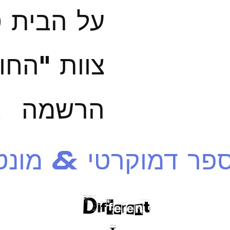
על הבית 
צוות "החו
הרשמה
צ
פר דמוקרטי & מונט